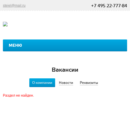
steiel@mail.ru
+7 495 22-777-84
МЕНЮ
ГЛАВНАЯ
ПРОДУКЦИЯ
ДИЛЕРАМ
ПРАЙС
Вакансии
О компании
Новости
Реквизиты
Раздел не найден.