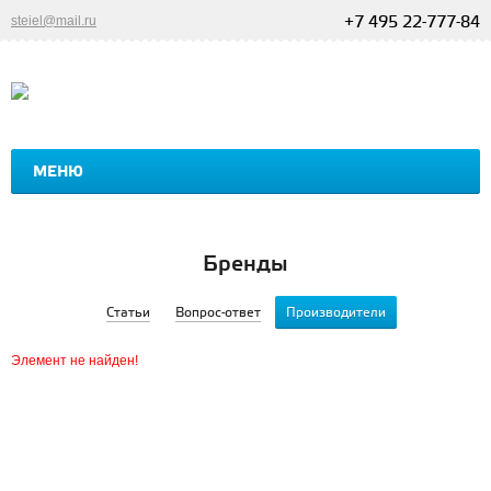
steiel@mail.ru
+7 495 22-777-84
МЕНЮ
ГЛАВНАЯ
ПРОДУКЦИЯ
ДИЛЕРАМ
ПРАЙС
Бренды
Статьи
Вопрос-ответ
Производители
Элемент не найден!