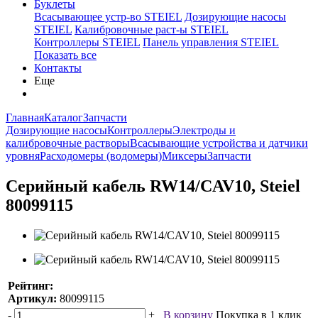
Буклеты
Всасывающее устр-во STEIEL
Дозирующие насосы
STEIEL
Калибровочные раст-ы STEIEL
Контроллеры STEIEL
Панель управления STEIEL
Показать все
Контакты
Еще
Главная
Каталог
Запчасти
Дозирующие насосы
Контроллеры
Электроды и
калибровочные растворы
Всасывающие устройства и датчики
уровня
Расходомеры (водомеры)
Миксеры
Запчасти
Серийный кабель RW14/CAV10, Steiel
80099115
Рейтинг:
Артикул:
80099115
-
+
В корзину
Покупка в 1 клик