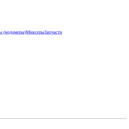
ы (водомеры)
Миксеры
Запчасти