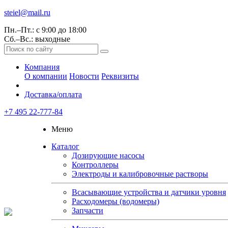
steiel@mail.ru
Пн.–Пт.: с 9:00 до 18:00
Сб.–Вс.: выходные
Компания
О компании
Новости
Реквизиты
Доставка/оплата
+7 495 22-777-84
Меню
Каталог
Дозирующие насосы
Контроллеры
Электроды и калибровочные растворы
Всасывающие устройства и датчики уровня
Расходомеры (водомеры)
Запчасти