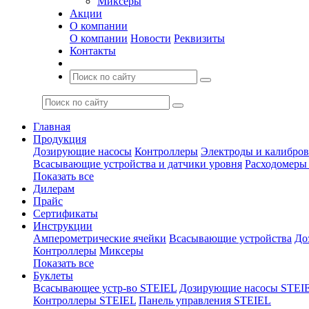
Миксеры
Акции
О компании
О компании
Новости
Реквизиты
Контакты
Главная
Продукция
Дозирующие насосы
Контроллеры
Электроды и калибро
Всасывающие устройства и датчики уровня
Расходомеры
Показать все
Дилерам
Прайс
Сертификаты
Инструкции
Амперометрические ячейки
Всасывающие устройства
До
Контроллеры
Миксеры
Показать все
Буклеты
Всасывающее устр-во STEIEL
Дозирующие насосы STEI
Контроллеры STEIEL
Панель управления STEIEL