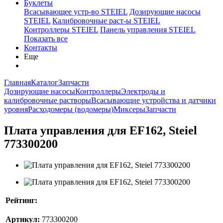
Буклеты
Всасывающее устр-во STEIEL
Дозирующие насосы
STEIEL
Калибровочные раст-ы STEIEL
Контроллеры STEIEL
Панель управления STEIEL
Показать все
Контакты
Еще
Главная
Каталог
Запчасти
Дозирующие насосы
Контроллеры
Электроды и
калибровочные растворы
Всасывающие устройства и датчики
уровня
Расходомеры (водомеры)
Миксеры
Запчасти
Плата управления для EF162, Steiel
773300200
Рейтинг:
Артикул:
773300200