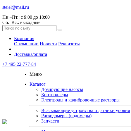
steiel@mail.ru
Пн.–Пт.: с 9:00 до 18:00
Сб.–Вс.: выходные
Компания
О компании
Новости
Реквизиты
Доставка/оплата
+7 495 22-777-84
Меню
Каталог
Дозирующие насосы
Контроллеры
Электроды и калибровочные растворы
Всасывающие устройства и датчики уровня
Расходомеры (водомеры)
Запчасти