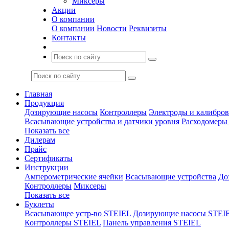
Миксеры
Акции
О компании
О компании
Новости
Реквизиты
Контакты
Главная
Продукция
Дозирующие насосы
Контроллеры
Электроды и калибро
Всасывающие устройства и датчики уровня
Расходомеры
Показать все
Дилерам
Прайс
Сертификаты
Инструкции
Амперометрические ячейки
Всасывающие устройства
До
Контроллеры
Миксеры
Показать все
Буклеты
Всасывающее устр-во STEIEL
Дозирующие насосы STEI
Контроллеры STEIEL
Панель управления STEIEL