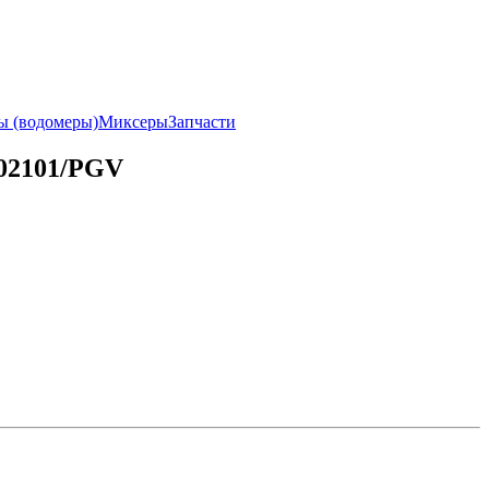
ы (водомеры)
Миксеры
Запчасти
002101/PGV