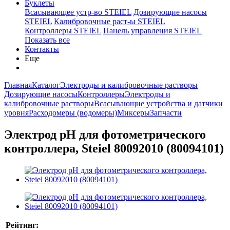
Буклеты
Всасывающее устр-во STEIEL
Дозирующие насосы
STEIEL
Калибровочные раст-ы STEIEL
Контроллеры STEIEL
Панель управления STEIEL
Показать все
Контакты
Еще
Главная
Каталог
Электроды и калибровочные растворы
Дозирующие насосы
Контроллеры
Электроды и
калибровочные растворы
Всасывающие устройства и датчики
уровня
Расходомеры (водомеры)
Миксеры
Запчасти
Электрод рН для фотометрического
контроллера, Steiel 80092010 (80094101)
Рейтинг: