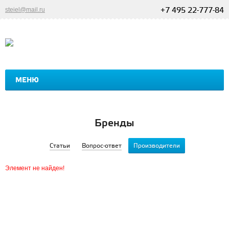
steiel@mail.ru
+7 495 22-777-84
МЕНЮ
ГЛАВНАЯ
ПРОДУКЦИЯ
ДИЛЕРАМ
ПРАЙС
Бренды
Статьи
Вопрос-ответ
Производители
Элемент не найден!